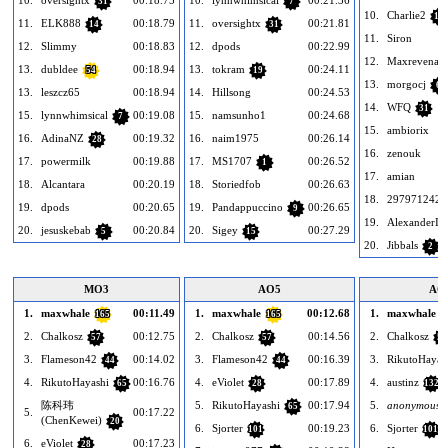
31
7
10.
Charlie2
17
11.
ELK888
00:18.79
11.
oversightx
00:21.81
14
31
11.
Siron
12.
Slimmy
00:18.83
12.
dpods
00:22.99
12.
Maxrevenant
13.
dubldee
00:18.94
13.
tokram
00:24.11
54
19
13.
morgocj
6
13.
leszcz65
00:18.94
14.
Hillsong
00:24.53
14.
WFQ
31
15.
lynnwhimsical
00:19.08
15.
namsunho1
00:24.68
7
15.
ambiorix
16.
AdinaNZ
00:19.32
16.
naim1975
00:26.14
28
16.
zenouk
17.
powermilk
00:19.88
17.
MS1707
00:26.52
1
17.
amian
18.
Alcantara
00:20.19
18.
Storiedfob
00:26.63
18.
2979712426
19.
dpods
00:20.65
19.
Pandappuccino
00:26.65
9
19.
AlexanderIII
20.
jesuskebab
00:20.84
20.
Sigey
00:27.29
5
15
20.
Jibbals
2
MO3
AO5
AO
1.
maxwhale
00:11.49
1.
maxwhale
00:12.68
1.
maxwhale
165
165
1
2.
Chalkosz
00:12.75
2.
Chalkosz
00:14.56
2.
Chalkosz
57
57
57
3.
Flameson42
00:14.02
3.
Flameson42
00:16.39
3.
RikutoHayas
44
44
4.
RikutoHayashi
00:16.76
4.
eViolet
00:17.89
4.
austinz
65
28
132
陈科玮
5.
RikutoHayashi
00:17.94
5.
anonymous
65
5.
00:17.22
(ChenKewei)
20
6.
Sjorter
00:19.23
6.
Sjorter
101
101
6.
eViolet
00:17.23
28