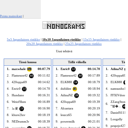
Poista mainokset
|
Ilmianna tämä mainos
5x5 Japanilainen ristikko
|
10x10 Japanilainen ristikko
|
15x15 Japanilainen ristikko
|
20x20 Japanilainen ristikko
|
25x25 Japanilainen ristikko
Uusi tehtävä
Tässä kuussa
Tällä viikolla
Tän
1.
maxwhale
00:07.79
1.
Enric0
00:14.70
1.
AdinaNZ
165
53
2
2.
Flameson42
00:11.02
2.
Flameson42
00:17.89
2.
420oppa69
44
44
3.
420oppa69
00:14.62
3.
ELK888
00:18.79
3.
ELK888
14
14
4.
Enric0
00:14.70
4.
dubldee
00:18.94
4.
namsunho1
53
54
5.
Hundano
00:16.31
5.
AdinaNZ
00:19.32
5.
FFXIVdonut
28
6.
WeiofShen
00:16.89
6.
420oppa69
00:19.39
ZZangStones
6.
“별�...
46
7.
노콫
00:16.90
7.
Alcantara
00:20.19
23
7.
DanielS111
8.
khure2luv
00:18.19
8.
leszcz65
00:20.96
8.
Lougelly
9.
NEDrumm3r
00:18.39
9.
powermilk
00:21.01
9.
pespejo427
10.
oversightx
00:18.75
10.
lynnwhimsical
00:21.36