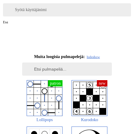
Syötä käyttäjänimi
Etsi
Muita loogisia pulmapelejä:
hide
show
Lollipops
Kurodoko