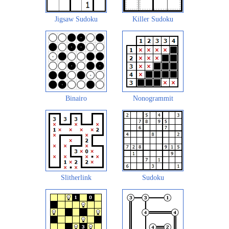
Jigsaw Sudoku
Killer Sudoku
Binairo
Nonogrammit
Slitherlink
Sudoku