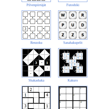
Pilvenpiirtäjät
Futoshiki
Renzoku
Sanahakupelit
Shakashaka
Kakuro