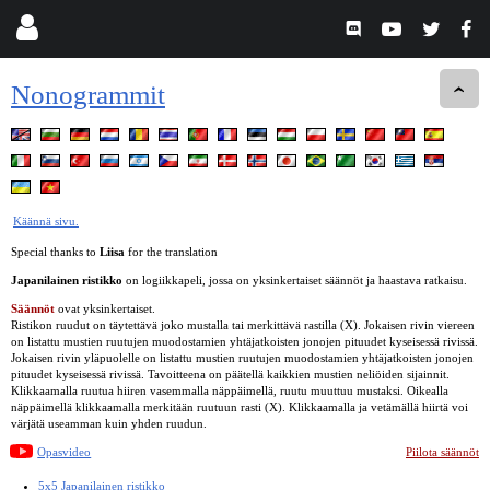
Nonogrammit
Käännä sivu.
Special thanks to
Liisa
for the translation
Japanilainen ristikko
on logiikkapeli, jossa on yksinkertaiset säännöt ja haastava ratkaisu.
Säännöt
ovat yksinkertaiset.
Ristikon ruudut on täytettävä joko mustalla tai merkittävä rastilla (X). Jokaisen rivin viereen
on listattu mustien ruutujen muodostamien yhtäjatkoisten jonojen pituudet kyseisessä rivissä.
Jokaisen rivin yläpuolelle on listattu mustien ruutujen muodostamien yhtäjatkoisten jonojen
pituudet kyseisessä rivissä. Tavoitteena on päätellä kaikkien mustien neliöiden sijainnit.
Klikkaamalla ruutua hiiren vasemmalla näppäimellä, ruutu muuttuu mustaksi. Oikealla
näppäimellä klikkaamalla merkitään ruutuun rasti (X). Klikkaamalla ja vetämällä hiirtä voi
värjätä useamman kuin yhden ruudun.
Opasvideo
Piilota säännöt
5x5 Japanilainen ristikko