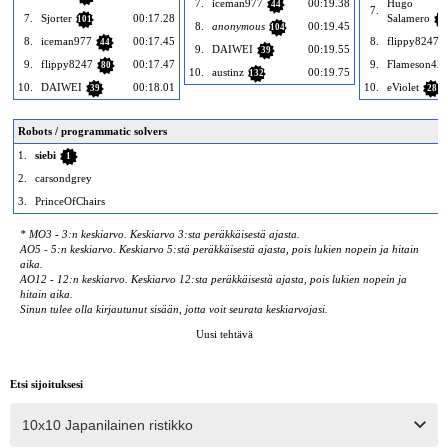
7.
iceman977
00:19.38
Hugo
44
7.
7.
Sjorter
00:17.28
Salamero
101
70
8.
anonymous
00:19.45
104
8.
iceman977
00:17.45
8.
flippy8247
44
9.
DAIWEI
00:19.55
39
9.
flippy8247
00:17.47
9.
Flameson42
80
10.
austinz
00:19.75
132
10.
DAIWEI
00:18.01
10.
eViolet
39
28
Robots / programmatic solvers
1.
siebi
1
2.
carsondgrey
3.
PrinceOfChairs
* MO3 - 3:n keskiarvo. Keskiarvo 3:sta peräkkäisestä ajasta.
AO5 - 5:n keskiarvo. Keskiarvo 5:stä peräkkäisestä ajasta, pois lukien nopein ja hitain
aika.
AO12 - 12:n keskiarvo. Keskiarvo 12:sta peräkkäisestä ajasta, pois lukien nopein ja
hitain aika.
Sinun tulee olla kirjautunut sisään, jotta voit seurata keskiarvojasi.
Uusi tehtävä
Etsi sijoituksesi