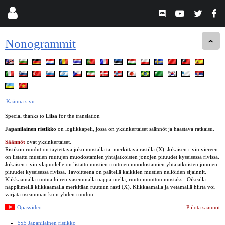
Nonogrammit
Käännä sivu.
Special thanks to
Liisa
for the translation
Japanilainen ristikko
on logiikkapeli, jossa on yksinkertaiset säännöt ja haastava ratkaisu.
Säännöt
ovat yksinkertaiset.
Ristikon ruudut on täytettävä joko mustalla tai merkittävä rastilla (X). Jokaisen rivin viereen
on listattu mustien ruutujen muodostamien yhtäjatkoisten jonojen pituudet kyseisessä rivissä.
Jokaisen rivin yläpuolelle on listattu mustien ruutujen muodostamien yhtäjatkoisten jonojen
pituudet kyseisessä rivissä. Tavoitteena on päätellä kaikkien mustien neliöiden sijainnit.
Klikkaamalla ruutua hiiren vasemmalla näppäimellä, ruutu muuttuu mustaksi. Oikealla
näppäimellä klikkaamalla merkitään ruutuun rasti (X). Klikkaamalla ja vetämällä hiirtä voi
värjätä useamman kuin yhden ruudun.
Opasvideo
Piilota säännöt
5x5 Japanilainen ristikko