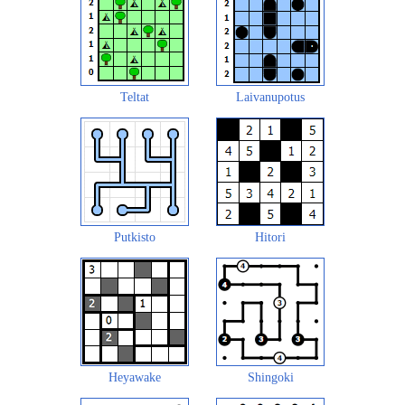
Teltat
Laivanupotus
Putkisto
Hitori
Heyawake
Shingoki