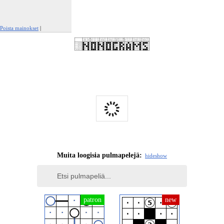
Poista mainokset
|
Ilmianna tämä mainos
Muita loogisia pulmapelejä:
hide
show