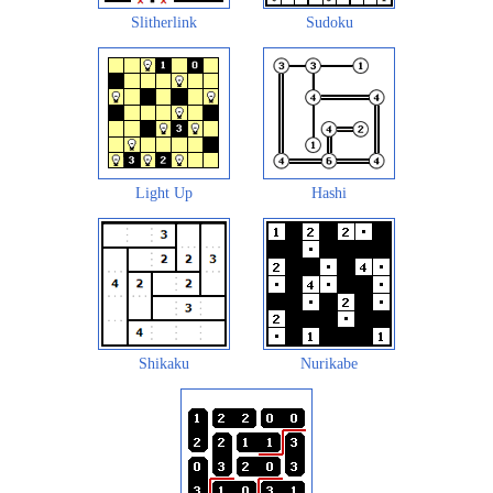
Slitherlink
Sudoku
Light Up
Hashi
Shikaku
Nurikabe