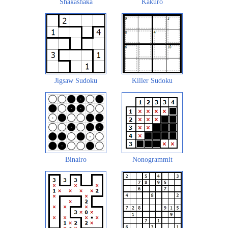
Shakashaka
Kakuro
Jigsaw Sudoku
Killer Sudoku
Binairo
Nonogrammit