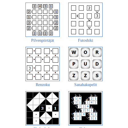
Pilvenpiirtäjät
Futoshiki
Renzoku
Sanahakupelit